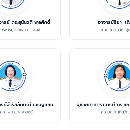
ารย์ ดร.สุนันวดี พลศักดิ์
อาจารย์ริยา เด
ริหารธุรกิจและการบัญชี
คณบดีคณะนิติรัฐศ
ารย์จำรัสลักษณ์ เจริญแสน
ผู้ช่วยศาสตราจารย์ ดร.ขอ
คณะพยาบาลศาสตร์
คณบดีบัณฑิตวิท