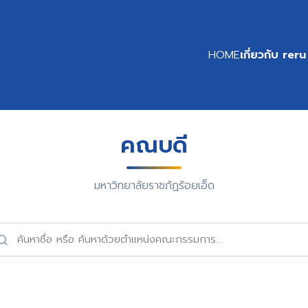
HOME
เกี่ยวกับ reru
คณบดี
มหาวิทยาลัยราชภัฏร้อยเอ็ด