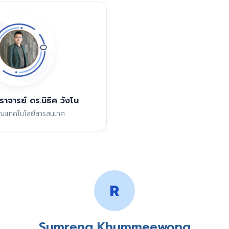
ราจารย์ ดร.นิธิศ วังโน
ะเทคโนโลยีสารสนเทศ
Sumreng Khummeewong