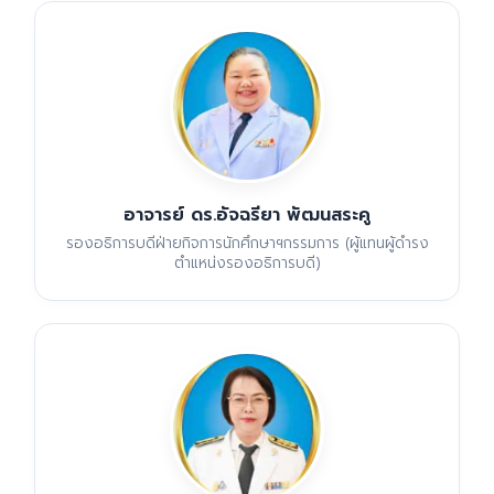
อาจารย์ ดร.อัจฉรียา พัฒนสระคู
รองอธิการบดีฝ่ายกิจการนักศึกษาฯกรรมการ (ผู้แทนผู้ดำรง
ตำแหน่งรองอธิการบดี)