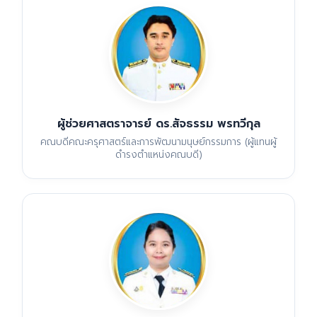
ผู้ช่วยศาสตราจารย์ ดร.สัจธรรม พรทวีกุล
คณบดีคณะครุศาสตร์และการพัฒนามนุษย์กรรมการ (ผู้แทนผู้
ดำรงตำแหน่งคณบดี)