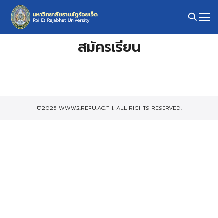
Skip
to
content
Search
สมัครเรียน
for:
©2026 WWW2.RERU.AC.TH. ALL RIGHTS RESERVED.