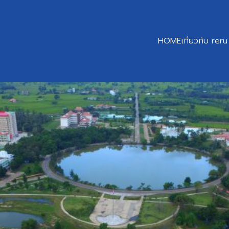
HOME
เกี่ยวกับ reru
earch
r: